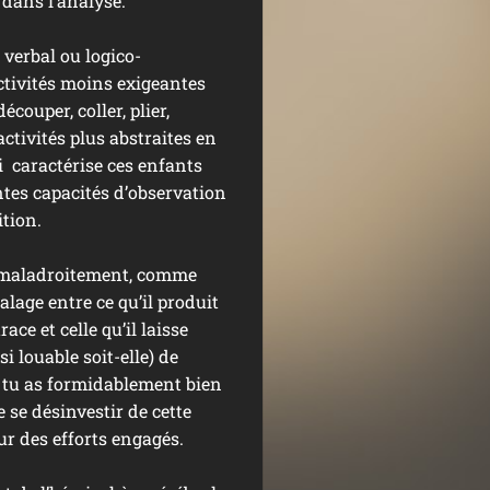
dans l’analyse.
verbal ou logico-
ctivités moins exigeantes
couper, coller, plier,
activités plus abstraites en
ui caractérise ces enfants
entes capacités d’observation
tion.
, maladroitement, comme
alage entre ce qu’il produit
ace et celle qu’il laisse
i louable soit-elle) de
is tu as formidablement bien
se désinvestir de cette
ur des efforts engagés.