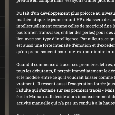
prendre en compte mais essayons d’aller plus loin 
Du fait d’un développement plus précoce au niveau 
mathématique, le jeune enfant HP délaissera des a
intellectuellement comme celles de motricité fine (dé
boutonner, transvaser, enfiler des perles) pour des 
lien avec son type d’intelligence. Par ailleurs, ce q
est aussi une forte intensité d’émotion et d’excell
qu’on prend souvent pour une extraordinaire intui
Quand il commence à tracer ses premières lettres
tous les débutants, il perçoit immédiatement le déc
et le modèle, entre ce qu’il voudrait laisser comme tr
vraiment. Il ressent aussi l’exagération forcée (auss
l’adulte qui s’extasie sur ses premiers tracés « Ma
écrit « Maman »…Il décide alors inconsciemment de 
activité manuelle qui n’a pas un rendu à a la haute